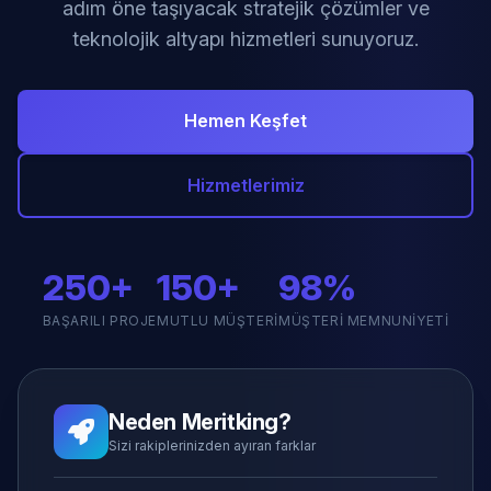
adım öne taşıyacak stratejik çözümler ve
teknolojik altyapı hizmetleri sunuyoruz.
Hemen Keşfet
Hizmetlerimiz
250+
150+
98%
BAŞARILI PROJE
MUTLU MÜŞTERI
MÜŞTERI MEMNUNIYETI
Neden Meritking?
Sizi rakiplerinizden ayıran farklar