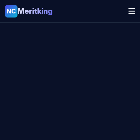
Meritking
NC