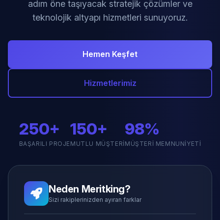
adım öne taşıyacak stratejik çözümler ve
teknolojik altyapı hizmetleri sunuyoruz.
Hemen Keşfet
Hizmetlerimiz
250+
150+
98%
BAŞARILI PROJE
MUTLU MÜŞTERI
MÜŞTERI MEMNUNIYETI
Neden Meritking?
Sizi rakiplerinizden ayıran farklar