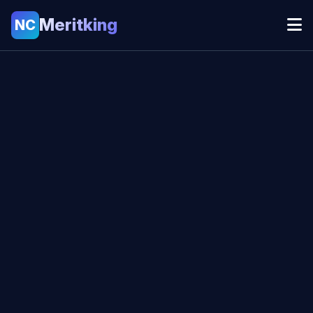
Meritking
NC