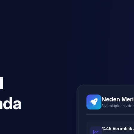
l
ada
Neden Meri
Sizi rakiplerinizden
%45 Verimlilik 