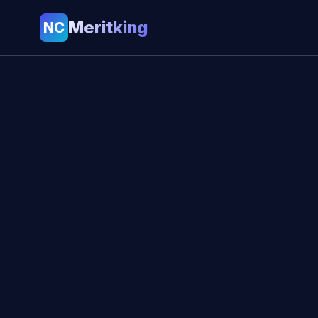
Meritking
NC