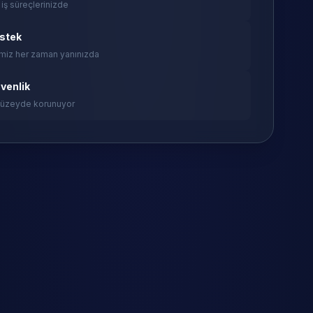
 iş süreçlerinizde
estek
miz her zaman yanınızda
venlik
 düzeyde korunuyor