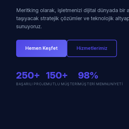
Meritking olarak, işletmenizi dijital dünyada bir
taşıyacak stratejik çözümler ve teknolojik altyap
sunuyoruz.
Hemen Keşfet
Hizmetlerimiz
250+
150+
98%
BAŞARILI PROJE
MUTLU MÜŞTERI
MÜŞTERI MEMNUNIYETI