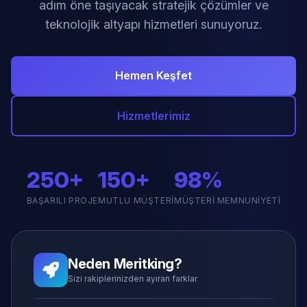
adım öne taşıyacak stratejik çözümler ve
teknolojik altyapı hizmetleri sunuyoruz.
Hemen Keşfet
Hizmetlerimiz
250+
150+
98%
BAŞARILI PROJE
MUTLU MÜŞTERI
MÜŞTERI MEMNUNIYETI
Neden Meritking?
Sizi rakiplerinizden ayıran farklar