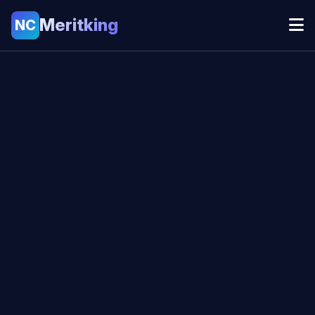
Meritking
NC