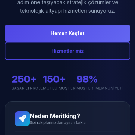
adım öne taşıyacak stratejik çözümler ve
teknolojik altyapı hizmetleri sunuyoruz.
Hemen Keşfet
Hizmetlerimiz
250+
150+
98%
BAŞARILI PROJE
MUTLU MÜŞTERI
MÜŞTERI MEMNUNIYETI
Neden Meritking?
Sizi rakiplerinizden ayıran farklar