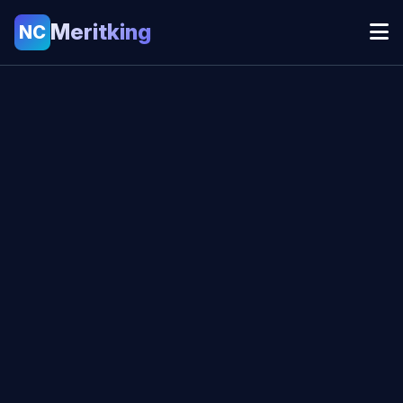
Meritking
NC