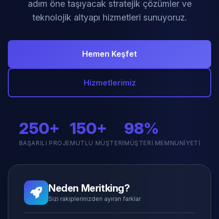
adım öne taşıyacak stratejik çözümler ve
teknolojik altyapı hizmetleri sunuyoruz.
Hemen Keşfet
Hizmetlerimiz
250+
150+
98%
BAŞARILI PROJE
MUTLU MÜŞTERI
MÜŞTERI MEMNUNIYETI
Neden Meritking?
Sizi rakiplerinizden ayıran farklar