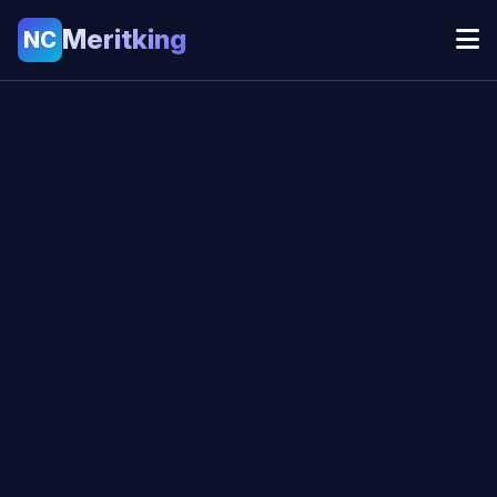
Meritking
NC