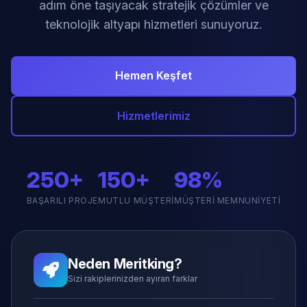
adım öne taşıyacak stratejik çözümler ve
teknolojik altyapı hizmetleri sunuyoruz.
Hemen Keşfet
Hizmetlerimiz
250+
150+
98%
BAŞARILI PROJE
MUTLU MÜŞTERI
MÜŞTERI MEMNUNIYETI
Neden Meritking?
Sizi rakiplerinizden ayıran farklar