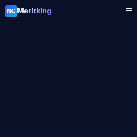
Meritking
NC