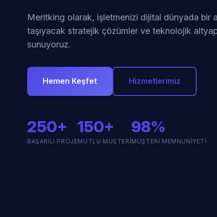
Meritking olarak, işletmenizi dijital dünyada bir
taşıyacak stratejik çözümler ve teknolojik altyap
sunuyoruz.
Hemen Keşfet
Hizmetlerimiz
250+
150+
98%
BAŞARILI PROJE
MUTLU MÜŞTERI
MÜŞTERI MEMNUNIYETI