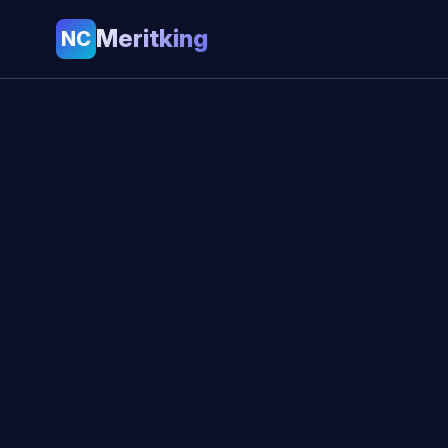
Meritking
NC