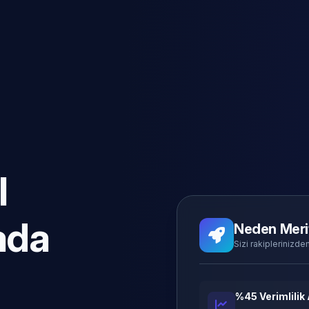
l
ada
Neden Meri
Sizi rakiplerinizden
%45 Verimlilik 