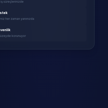
 iş süreçlerinizde
estek
miz her zaman yanınızda
venlik
 düzeyde korunuyor