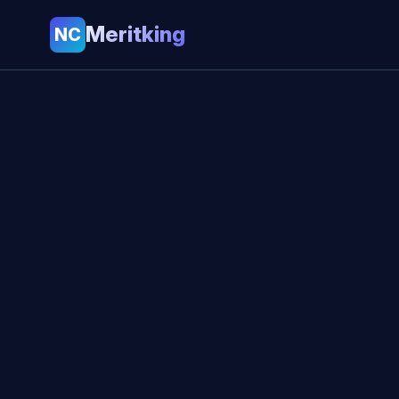
Meritking
NC