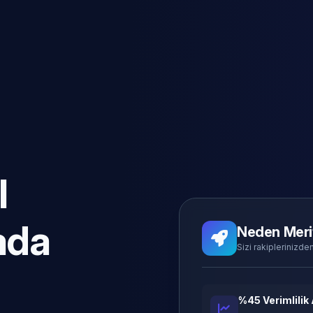
l
ada
Neden Meri
Sizi rakiplerinizden
%45 Verimlilik 