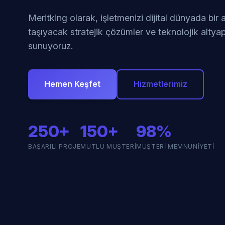
Meritking olarak, işletmenizi dijital dünyada bir
taşıyacak stratejik çözümler ve teknolojik altyap
sunuyoruz.
Hemen Keşfet
Hizmetlerimiz
250+
150+
98%
BAŞARILI PROJE
MUTLU MÜŞTERI
MÜŞTERI MEMNUNIYETI