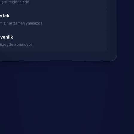
 iş süreçlerinizde
estek
miz her zaman yanınızda
venlik
 düzeyde korunuyor