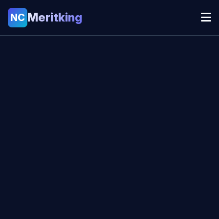
Meritking
NC