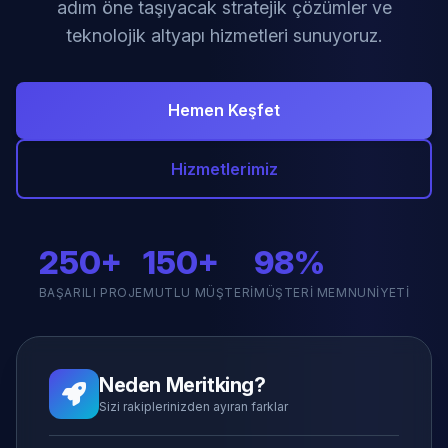
adım öne taşıyacak stratejik çözümler ve
teknolojik altyapı hizmetleri sunuyoruz.
Hemen Keşfet
Hizmetlerimiz
250+
150+
98%
BAŞARILI PROJE
MUTLU MÜŞTERI
MÜŞTERI MEMNUNIYETI
Neden Meritking?
Sizi rakiplerinizden ayıran farklar