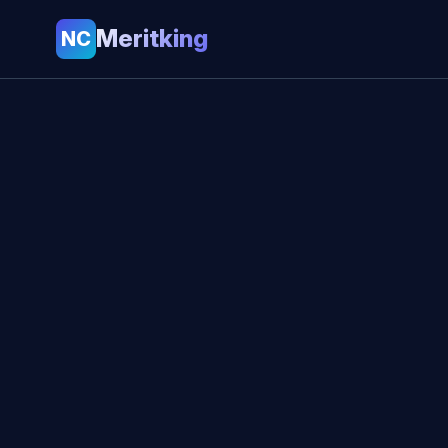
Meritking
NC