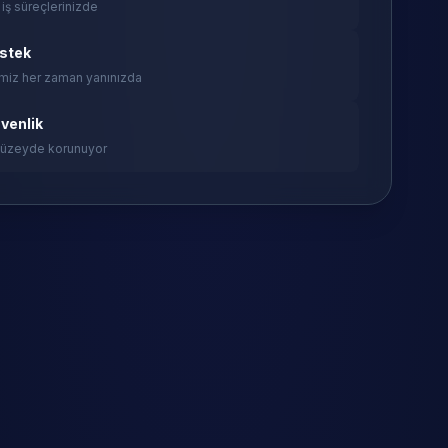
 iş süreçlerinizde
estek
miz her zaman yanınızda
venlik
 düzeyde korunuyor