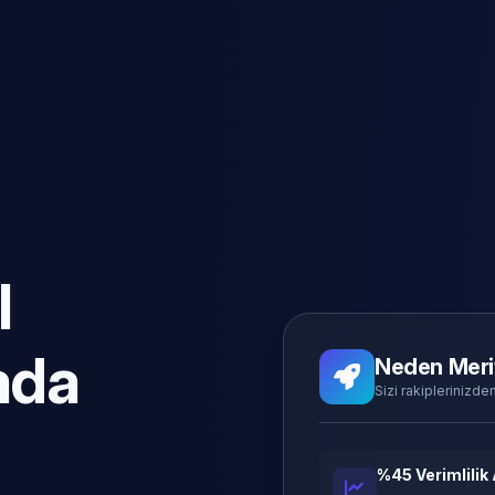
l
ada
Neden Meri
Sizi rakiplerinizden
%45 Verimlilik 