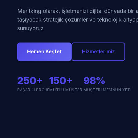
Meritking olarak, işletmenizi dijital dünyada bir
taşıyacak stratejik çözümler ve teknolojik altyap
sunuyoruz.
Hemen Keşfet
Hizmetlerimiz
250+
150+
98%
BAŞARILI PROJE
MUTLU MÜŞTERI
MÜŞTERI MEMNUNIYETI