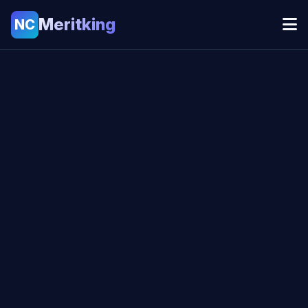
Meritking
NC