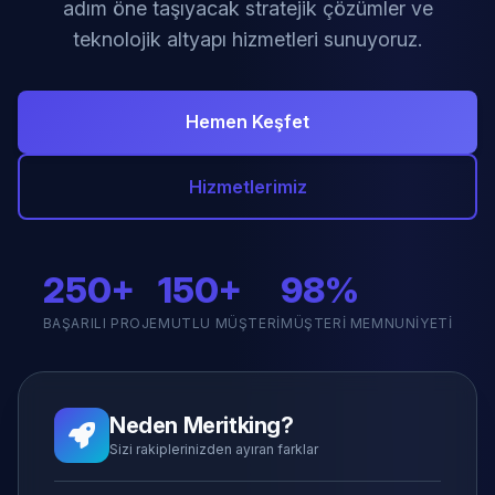
adım öne taşıyacak stratejik çözümler ve
teknolojik altyapı hizmetleri sunuyoruz.
Hemen Keşfet
Hizmetlerimiz
250+
150+
98%
BAŞARILI PROJE
MUTLU MÜŞTERI
MÜŞTERI MEMNUNIYETI
Neden Meritking?
Sizi rakiplerinizden ayıran farklar