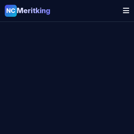
Meritking
NC