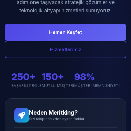
adım öne taşıyacak stratejik çözümler ve
teknolojik altyapı hizmetleri sunuyoruz.
Hemen Keşfet
Hizmetlerimiz
250+
150+
98%
BAŞARILI PROJE
MUTLU MÜŞTERI
MÜŞTERI MEMNUNIYETI
Neden Meritking?
Sizi rakiplerinizden ayıran farklar