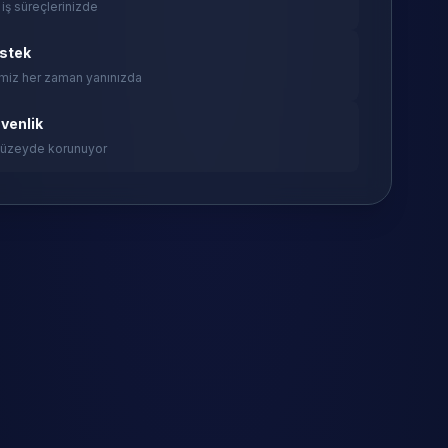
 iş süreçlerinizde
estek
miz her zaman yanınızda
venlik
 düzeyde korunuyor