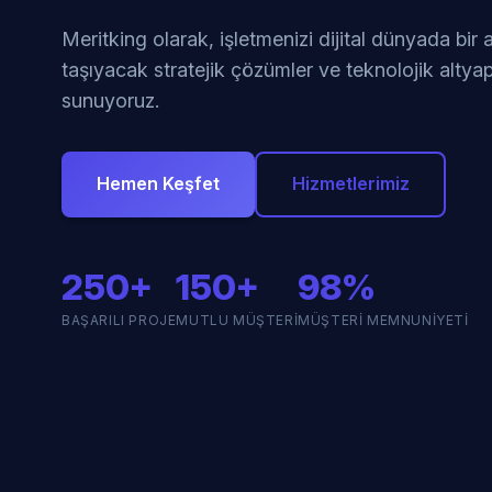
Meritking olarak, işletmenizi dijital dünyada bir
taşıyacak stratejik çözümler ve teknolojik altyap
sunuyoruz.
Hemen Keşfet
Hizmetlerimiz
250+
150+
98%
BAŞARILI PROJE
MUTLU MÜŞTERI
MÜŞTERI MEMNUNIYETI