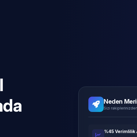
l
ada
Neden Meri
Sizi rakiplerinizden
%45 Verimlilik 