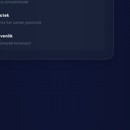
 iş süreçlerinizde
estek
miz her zaman yanınızda
venlik
 düzeyde korunuyor