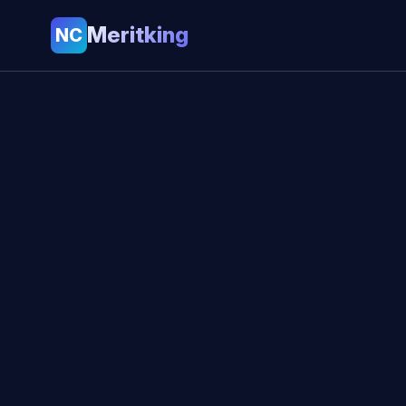
Meritking
NC