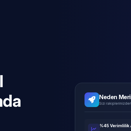
l
ada
Neden Meri
Sizi rakiplerinizden
%45 Verimlilik 