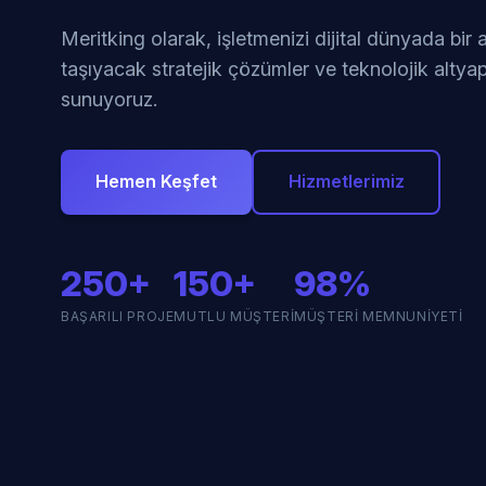
Meritking olarak, işletmenizi dijital dünyada bir
taşıyacak stratejik çözümler ve teknolojik altyap
sunuyoruz.
Hemen Keşfet
Hizmetlerimiz
250+
150+
98%
BAŞARILI PROJE
MUTLU MÜŞTERI
MÜŞTERI MEMNUNIYETI