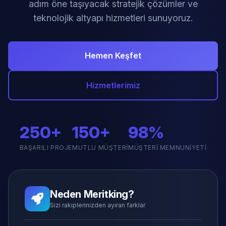
adım öne taşıyacak stratejik çözümler ve
teknolojik altyapı hizmetleri sunuyoruz.
Hemen Keşfet
Hizmetlerimiz
250+
150+
98%
BAŞARILI PROJE
MUTLU MÜŞTERI
MÜŞTERI MEMNUNIYETI
Neden Meritking?
Sizi rakiplerinizden ayıran farklar