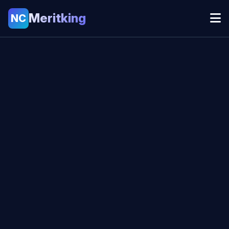
Meritking
NC