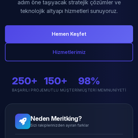
adım öne taşıyacak stratejik çözümler ve
teknolojik altyapı hizmetleri sunuyoruz.
Hemen Keşfet
Hizmetlerimiz
250+
150+
98%
BAŞARILI PROJE
MUTLU MÜŞTERI
MÜŞTERI MEMNUNIYETI
Neden Meritking?
Sizi rakiplerinizden ayıran farklar