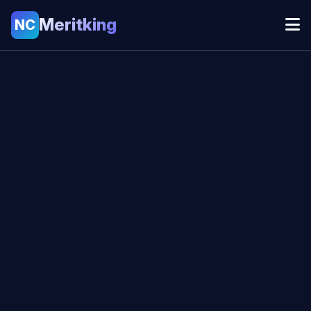
Meritking
NC