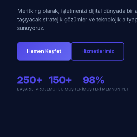
Meritking olarak, işletmenizi dijital dünyada bir
taşıyacak stratejik çözümler ve teknolojik altyap
sunuyoruz.
Hemen Keşfet
Hizmetlerimiz
250+
150+
98%
BAŞARILI PROJE
MUTLU MÜŞTERI
MÜŞTERI MEMNUNIYETI