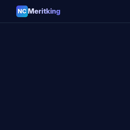
Meritking
NC