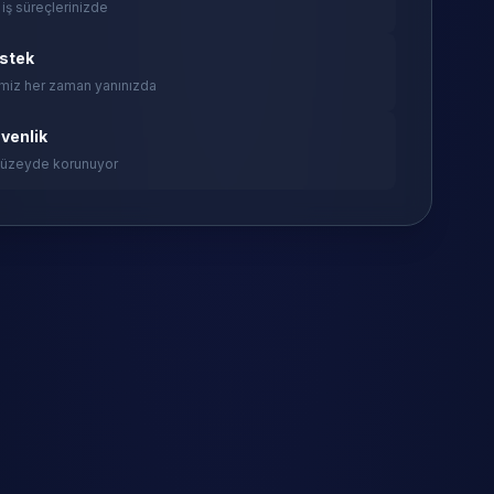
 iş süreçlerinizde
estek
miz her zaman yanınızda
venlik
 düzeyde korunuyor