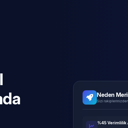
l
ada
Neden Meri
Sizi rakiplerinizden
%45 Verimlilik 