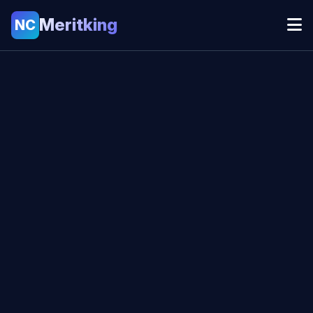
Meritking
NC