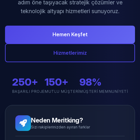
adım öne taşıyacak stratejik çözümler ve
teknolojik altyapı hizmetleri sunuyoruz.
Hemen Keşfet
Hizmetlerimiz
250+
150+
98%
BAŞARILI PROJE
MUTLU MÜŞTERI
MÜŞTERI MEMNUNIYETI
Neden Meritking?
Sizi rakiplerinizden ayıran farklar