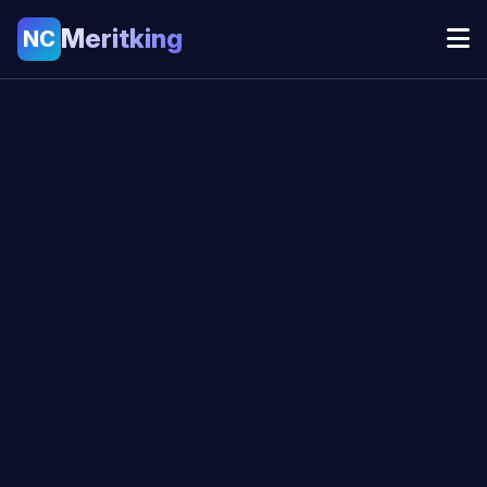
Meritking
NC