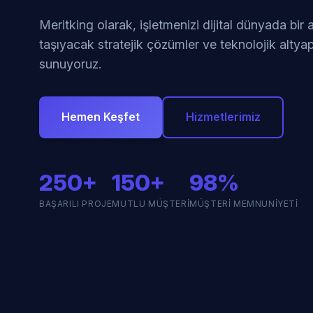
Meritking olarak, işletmenizi dijital dünyada bir
taşıyacak stratejik çözümler ve teknolojik altyap
sunuyoruz.
Hemen Keşfet
Hizmetlerimiz
250+
150+
98%
BAŞARILI PROJE
MUTLU MÜŞTERI
MÜŞTERI MEMNUNIYETI