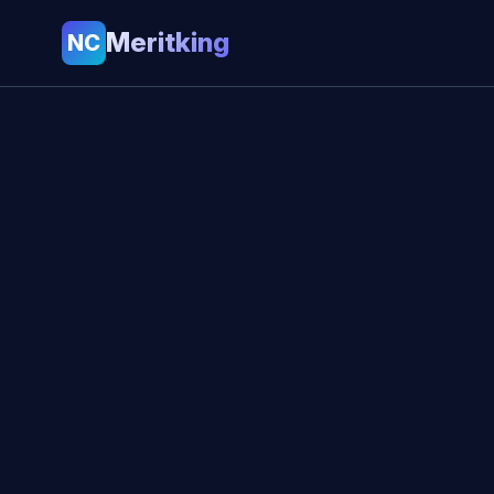
Meritking
NC