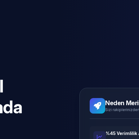
l
ada
Neden Meri
Sizi rakiplerinizden
%45 Verimlilik 