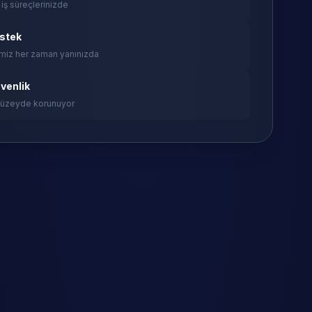
 iş süreçlerinizde
estek
miz her zaman yanınızda
venlik
 düzeyde korunuyor