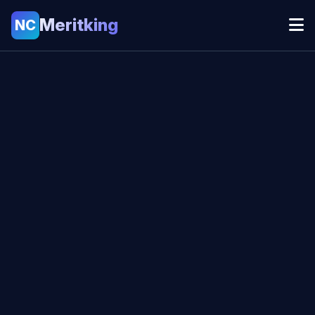
Meritking
NC