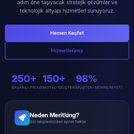
adım öne taşıyacak stratejik çözümler ve
teknolojik altyapı hizmetleri sunuyoruz.
Hemen Keşfet
Hizmetlerimiz
250+
150+
98%
BAŞARILI PROJE
MUTLU MÜŞTERI
MÜŞTERI MEMNUNIYETI
Neden Meritking?
Sizi rakiplerinizden ayıran farklar