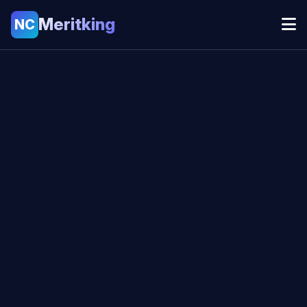
Meritking
NC