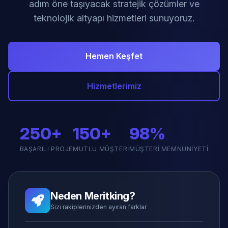
adım öne taşıyacak stratejik çözümler ve
teknolojik altyapı hizmetleri sunuyoruz.
Hemen Keşfet
Hizmetlerimiz
250+
150+
98%
BAŞARILI PROJE
MUTLU MÜŞTERI
MÜŞTERI MEMNUNIYETI
Neden Meritking?
Sizi rakiplerinizden ayıran farklar