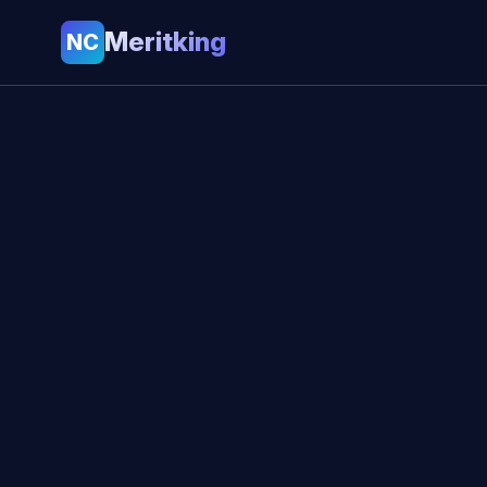
Meritking
NC