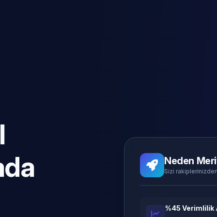
l
ada
Neden Meri
Sizi rakiplerinizden
%45 Verimlilik 