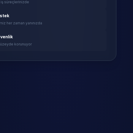
 iş süreçlerinizde
estek
miz her zaman yanınızda
venlik
 düzeyde korunuyor