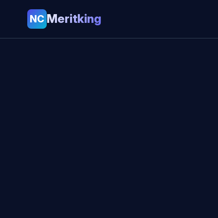
Meritking
NC