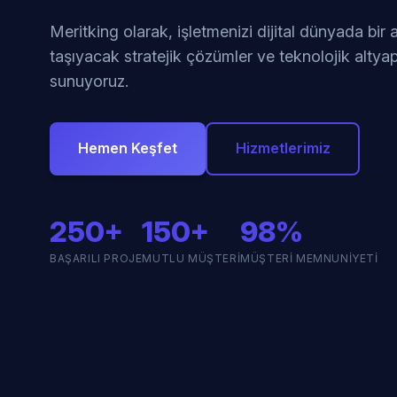
Meritking olarak, işletmenizi dijital dünyada bir
taşıyacak stratejik çözümler ve teknolojik altyap
sunuyoruz.
Hemen Keşfet
Hizmetlerimiz
250+
150+
98%
BAŞARILI PROJE
MUTLU MÜŞTERI
MÜŞTERI MEMNUNIYETI