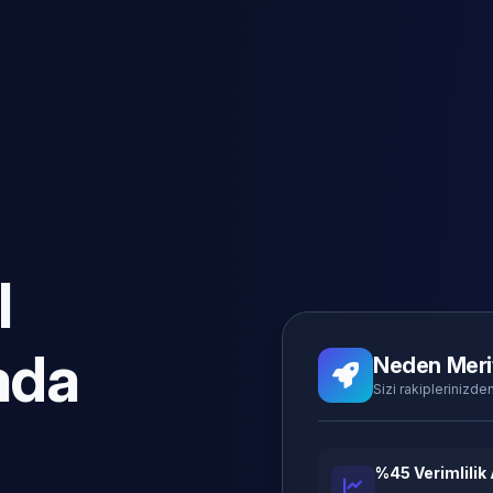
l
ada
Neden Meri
Sizi rakiplerinizden
%45 Verimlilik 