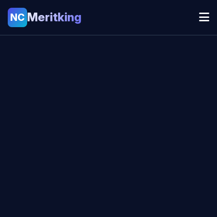
Meritking
NC