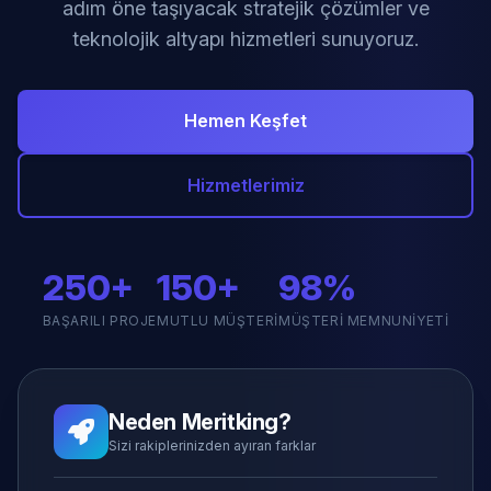
adım öne taşıyacak stratejik çözümler ve
teknolojik altyapı hizmetleri sunuyoruz.
Hemen Keşfet
Hizmetlerimiz
250+
150+
98%
BAŞARILI PROJE
MUTLU MÜŞTERI
MÜŞTERI MEMNUNIYETI
Neden Meritking?
Sizi rakiplerinizden ayıran farklar