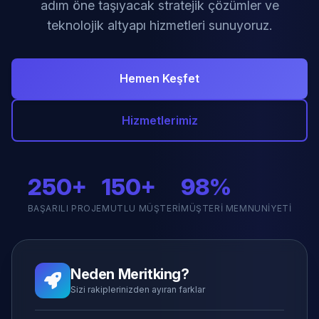
adım öne taşıyacak stratejik çözümler ve
teknolojik altyapı hizmetleri sunuyoruz.
Hemen Keşfet
Hizmetlerimiz
250+
150+
98%
BAŞARILI PROJE
MUTLU MÜŞTERI
MÜŞTERI MEMNUNIYETI
Neden Meritking?
Sizi rakiplerinizden ayıran farklar