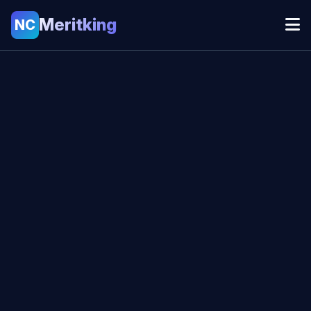
Meritking
NC