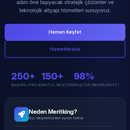
adım öne taşıyacak stratejik çözümler ve
teknolojik altyapı hizmetleri sunuyoruz.
Hemen Keşfet
Hizmetlerimiz
250+
150+
98%
BAŞARILI PROJE
MUTLU MÜŞTERI
MÜŞTERI MEMNUNIYETI
Neden Meritking?
Sizi rakiplerinizden ayıran farklar