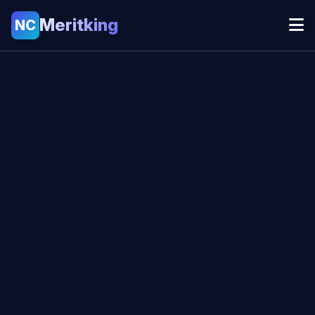
Meritking
NC