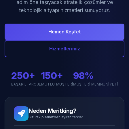
adım öne taşıyacak stratejik çözümler ve
teknolojik altyapı hizmetleri sunuyoruz.
Hemen Keşfet
Hizmetlerimiz
250+
150+
98%
BAŞARILI PROJE
MUTLU MÜŞTERI
MÜŞTERI MEMNUNIYETI
Neden Meritking?
Sizi rakiplerinizden ayıran farklar