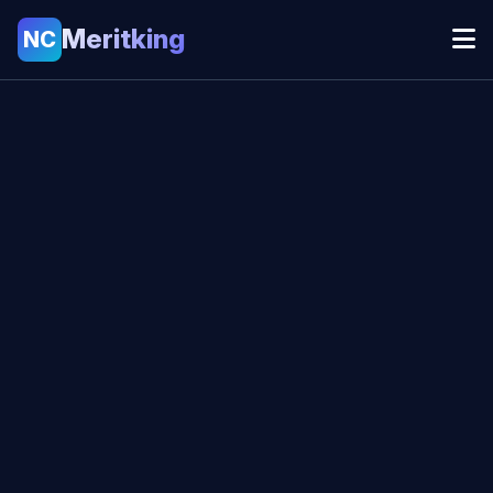
Meritking
NC