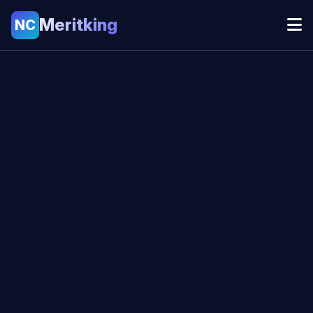
Meritking
NC