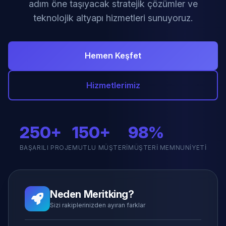
adım öne taşıyacak stratejik çözümler ve
teknolojik altyapı hizmetleri sunuyoruz.
Hemen Keşfet
Hizmetlerimiz
250+
150+
98%
BAŞARILI PROJE
MUTLU MÜŞTERI
MÜŞTERI MEMNUNIYETI
Neden Meritking?
Sizi rakiplerinizden ayıran farklar