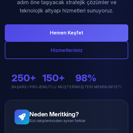
adım öne taşıyacak stratejik çözümler ve
teknolojik altyapı hizmetleri sunuyoruz.
Hemen Keşfet
Hizmetlerimiz
250+
150+
98%
BAŞARILI PROJE
MUTLU MÜŞTERI
MÜŞTERI MEMNUNIYETI
Neden Meritking?
Sizi rakiplerinizden ayıran farklar