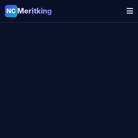
Meritking
NC