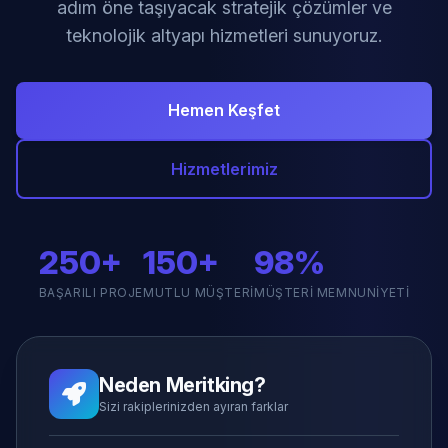
adım öne taşıyacak stratejik çözümler ve
teknolojik altyapı hizmetleri sunuyoruz.
Hemen Keşfet
Hizmetlerimiz
250+
150+
98%
BAŞARILI PROJE
MUTLU MÜŞTERI
MÜŞTERI MEMNUNIYETI
Neden Meritking?
Sizi rakiplerinizden ayıran farklar