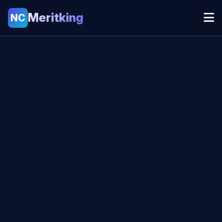
Meritking
NC