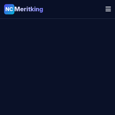
Meritking
NC