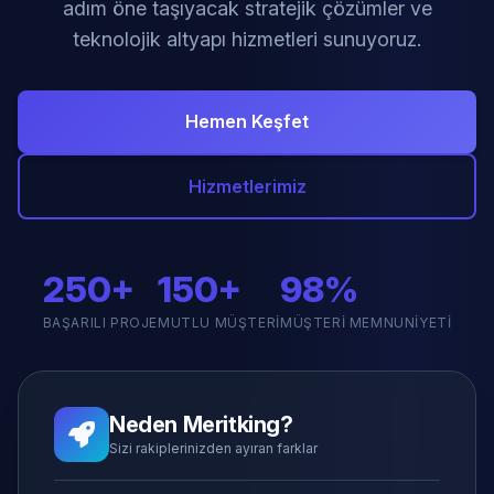
adım öne taşıyacak stratejik çözümler ve
teknolojik altyapı hizmetleri sunuyoruz.
Hemen Keşfet
Hizmetlerimiz
250+
150+
98%
BAŞARILI PROJE
MUTLU MÜŞTERI
MÜŞTERI MEMNUNIYETI
Neden Meritking?
Sizi rakiplerinizden ayıran farklar