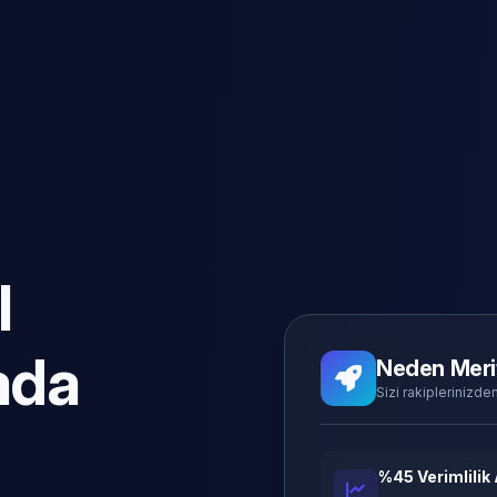
l
ada
Neden Meri
Sizi rakiplerinizden
%45 Verimlilik 