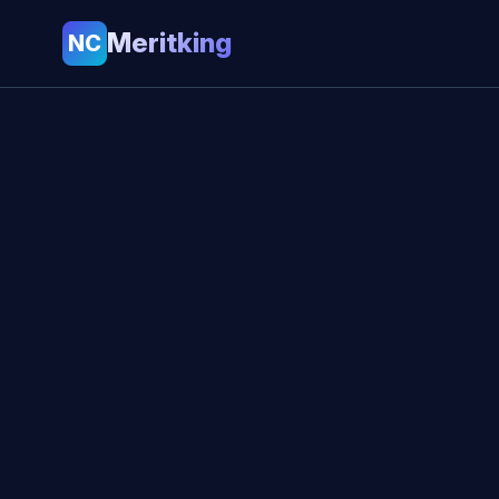
Meritking
NC