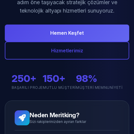
adım öne taşıyacak stratejik çözümler ve
teknolojik altyapı hizmetleri sunuyoruz.
Hemen Keşfet
Hizmetlerimiz
250+
150+
98%
BAŞARILI PROJE
MUTLU MÜŞTERI
MÜŞTERI MEMNUNIYETI
Neden Meritking?
Sizi rakiplerinizden ayıran farklar