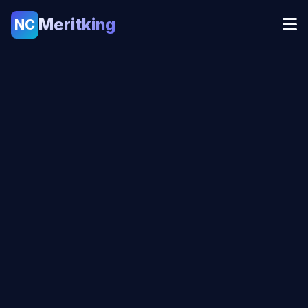
Meritking
NC