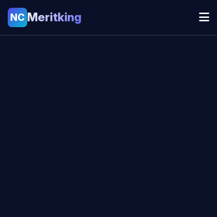
Meritking
NC