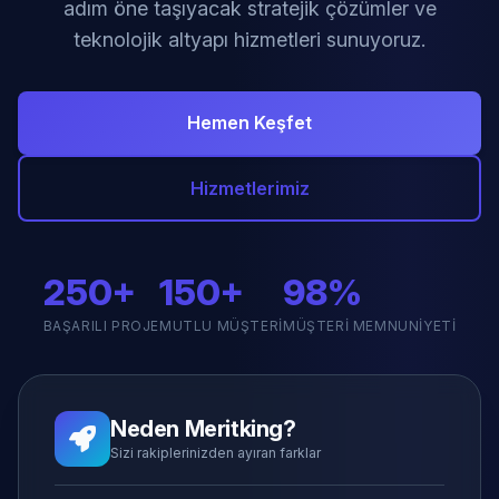
adım öne taşıyacak stratejik çözümler ve
teknolojik altyapı hizmetleri sunuyoruz.
Hemen Keşfet
Hizmetlerimiz
250+
150+
98%
BAŞARILI PROJE
MUTLU MÜŞTERI
MÜŞTERI MEMNUNIYETI
Neden Meritking?
Sizi rakiplerinizden ayıran farklar