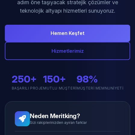
adım öne taşıyacak stratejik çözümler ve
teknolojik altyapı hizmetleri sunuyoruz.
Hemen Keşfet
Hizmetlerimiz
250+
150+
98%
BAŞARILI PROJE
MUTLU MÜŞTERI
MÜŞTERI MEMNUNIYETI
Neden Meritking?
Sizi rakiplerinizden ayıran farklar