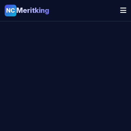
Meritking
NC