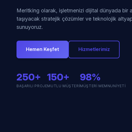
Meritking olarak, işletmenizi dijital dünyada bir
taşıyacak stratejik çözümler ve teknolojik altyap
sunuyoruz.
Hemen Keşfet
Hizmetlerimiz
250+
150+
98%
BAŞARILI PROJE
MUTLU MÜŞTERI
MÜŞTERI MEMNUNIYETI