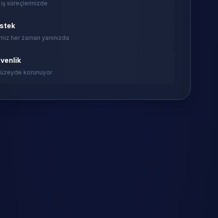
 iş süreçlerinizde
estek
miz her zaman yanınızda
venlik
 düzeyde korunuyor