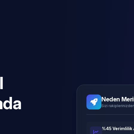
l
ada
Neden Meri
Sizi rakiplerinizden
%45 Verimlilik 