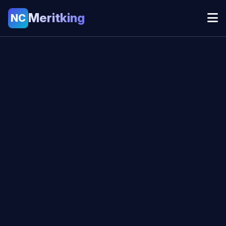
Meritking
NC