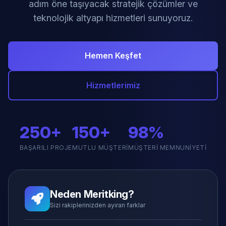
adım öne taşıyacak stratejik çözümler ve
teknolojik altyapı hizmetleri sunuyoruz.
Hemen Keşfet
Hizmetlerimiz
250+
150+
98%
BAŞARILI PROJE
MUTLU MÜŞTERI
MÜŞTERI MEMNUNIYETI
Neden Meritking?
Sizi rakiplerinizden ayıran farklar