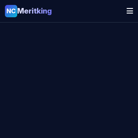
Meritking
NC