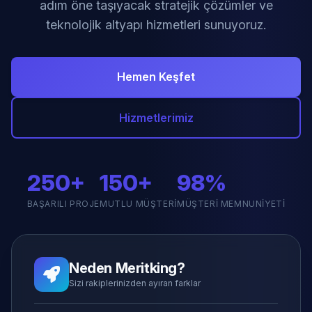
adım öne taşıyacak stratejik çözümler ve
teknolojik altyapı hizmetleri sunuyoruz.
Hemen Keşfet
Hizmetlerimiz
250+
150+
98%
BAŞARILI PROJE
MUTLU MÜŞTERI
MÜŞTERI MEMNUNIYETI
Neden Meritking?
Sizi rakiplerinizden ayıran farklar