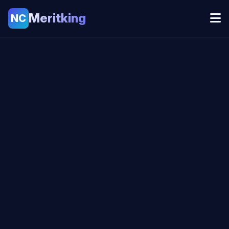
Meritking
NC