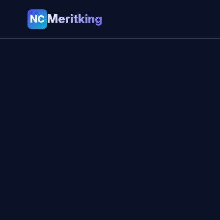
Meritking
NC