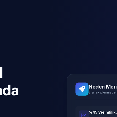
l
ada
Neden Meri
Sizi rakiplerinizden
%45 Verimlilik 