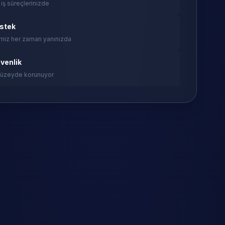
 iş süreçlerinizde
estek
miz her zaman yanınızda
venlik
 düzeyde korunuyor