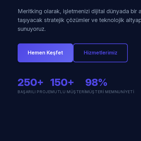
Meritking olarak, işletmenizi dijital dünyada bir
taşıyacak stratejik çözümler ve teknolojik altyap
sunuyoruz.
Hemen Keşfet
Hizmetlerimiz
250+
150+
98%
BAŞARILI PROJE
MUTLU MÜŞTERI
MÜŞTERI MEMNUNIYETI