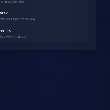
 iş süreçlerinizde
estek
miz her zaman yanınızda
venlik
 düzeyde korunuyor