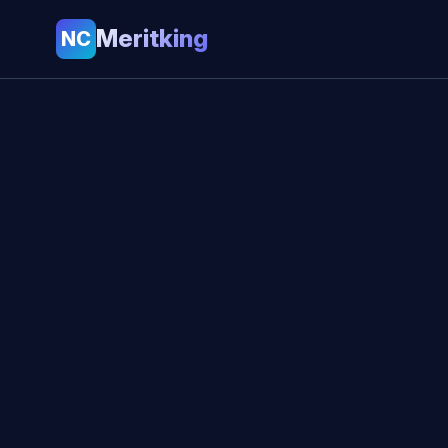
Meritking
NC