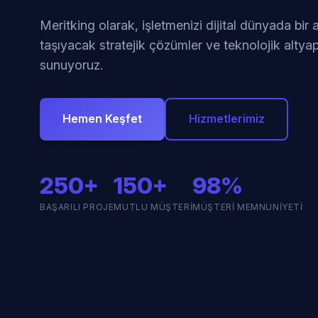
Meritking olarak, işletmenizi dijital dünyada bir
taşıyacak stratejik çözümler ve teknolojik altyap
sunuyoruz.
Hemen Keşfet
Hizmetlerimiz
250+
150+
98%
BAŞARILI PROJE
MUTLU MÜŞTERI
MÜŞTERI MEMNUNIYETI