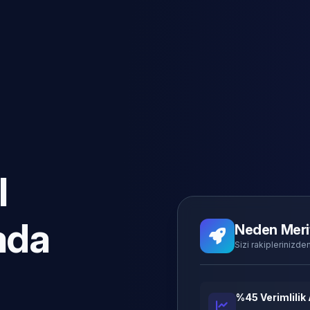
l
ada
Neden Meri
Sizi rakiplerinizden
%45 Verimlilik 