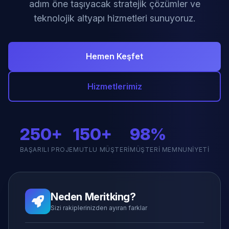
adım öne taşıyacak stratejik çözümler ve
teknolojik altyapı hizmetleri sunuyoruz.
Hemen Keşfet
Hizmetlerimiz
250+
150+
98%
BAŞARILI PROJE
MUTLU MÜŞTERI
MÜŞTERI MEMNUNIYETI
Neden Meritking?
Sizi rakiplerinizden ayıran farklar