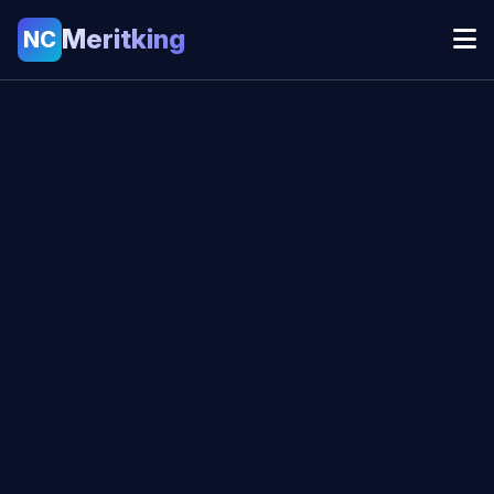
Meritking
NC