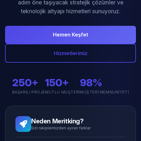
adım öne taşıyacak stratejik çözümler ve
teknolojik altyapı hizmetleri sunuyoruz.
Hemen Keşfet
Hizmetlerimiz
250+
150+
98%
BAŞARILI PROJE
MUTLU MÜŞTERI
MÜŞTERI MEMNUNIYETI
Neden Meritking?
Sizi rakiplerinizden ayıran farklar