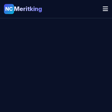
Meritking
NC