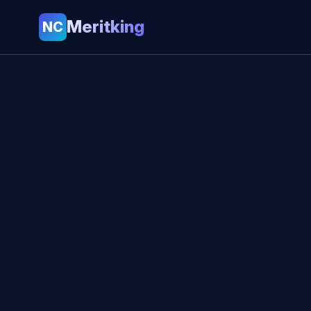
Meritking
NC