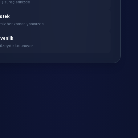
 iş süreçlerinizde
estek
miz her zaman yanınızda
venlik
 düzeyde korunuyor