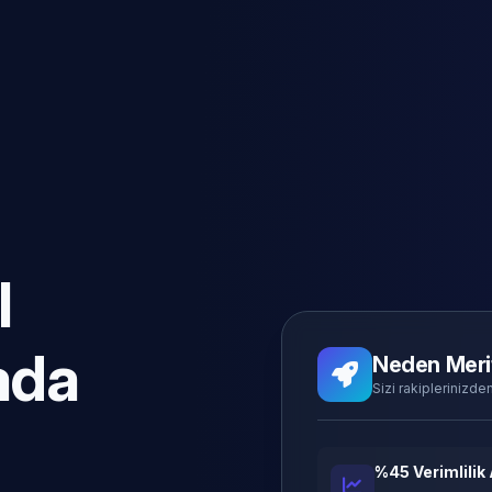
l
ada
Neden Meri
Sizi rakiplerinizden
%45 Verimlilik 