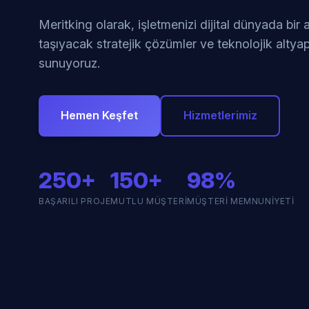
Meritking olarak, işletmenizi dijital dünyada bir
taşıyacak stratejik çözümler ve teknolojik altyap
sunuyoruz.
Hemen Keşfet
Hizmetlerimiz
250+
150+
98%
BAŞARILI PROJE
MUTLU MÜŞTERI
MÜŞTERI MEMNUNIYETI