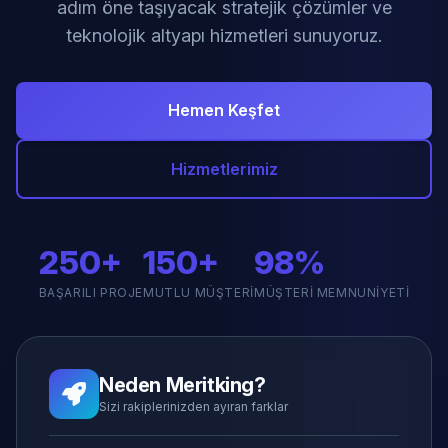
adım öne taşıyacak stratejik çözümler ve
teknolojik altyapı hizmetleri sunuyoruz.
Hemen Keşfet
Hizmetlerimiz
250+
150+
98%
BAŞARILI PROJE
MUTLU MÜŞTERI
MÜŞTERI MEMNUNIYETI
Neden Meritking?
Sizi rakiplerinizden ayıran farklar