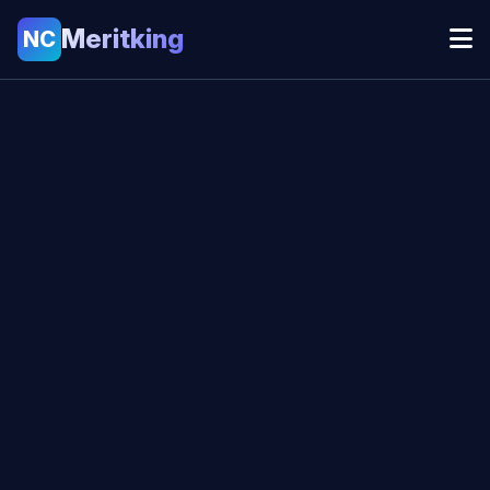
Meritking
NC