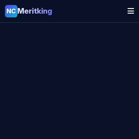
Meritking
NC