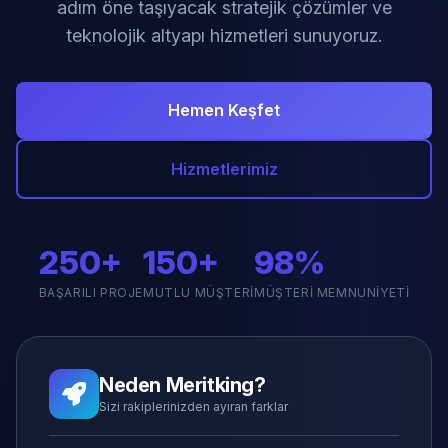
adım öne taşıyacak stratejik çözümler ve
teknolojik altyapı hizmetleri sunuyoruz.
Hemen Keşfet
Hizmetlerimiz
250+
150+
98%
BAŞARILI PROJE
MUTLU MÜŞTERI
MÜŞTERI MEMNUNIYETI
Neden Meritking?
Sizi rakiplerinizden ayıran farklar