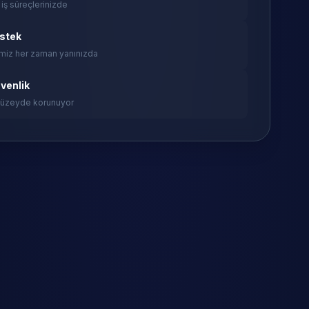
 iş süreçlerinizde
estek
miz her zaman yanınızda
venlik
 düzeyde korunuyor