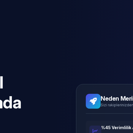
l
ada
Neden Meri
Sizi rakiplerinizden
%45 Verimlilik 