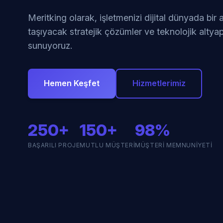
Meritking olarak, işletmenizi dijital dünyada bir
taşıyacak stratejik çözümler ve teknolojik altyap
sunuyoruz.
Hemen Keşfet
Hizmetlerimiz
250+
150+
98%
BAŞARILI PROJE
MUTLU MÜŞTERI
MÜŞTERI MEMNUNIYETI