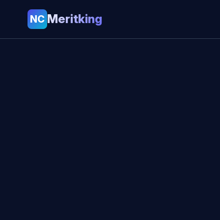
Meritking
NC