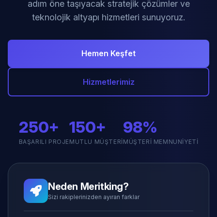
adım öne taşıyacak stratejik çözümler ve
teknolojik altyapı hizmetleri sunuyoruz.
Hemen Keşfet
Hizmetlerimiz
250+
150+
98%
BAŞARILI PROJE
MUTLU MÜŞTERI
MÜŞTERI MEMNUNIYETI
Neden Meritking?
Sizi rakiplerinizden ayıran farklar