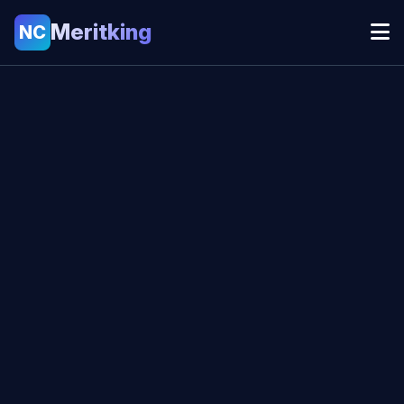
Meritking
NC